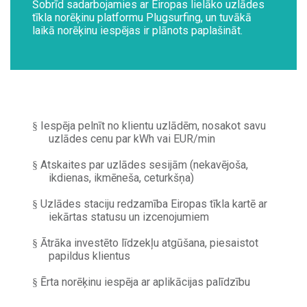
Šobrīd sadarbojamies ar Eiropas lielāko uzlādes
tīkla norēķinu platformu Plugsurfing, un tuvākā
laikā norēķinu iespējas ir plānots paplašināt.
Iespēja pelnīt no klientu uzlādēm, nosakot savu
§
uzlādes cenu par kWh vai EUR/min
Atskaites par uzlādes sesijām (nekavējoša,
§
ikdienas, ikmēneša, ceturkšņa)
Uzlādes staciju redzamība Eiropas tīkla kartē ar
§
iekārtas statusu un izcenojumiem
Ātrāka investēto līdzekļu atgūšana, piesaistot
§
papildus klientus
Ērta norēķinu iespēja ar aplikācijas palīdzību
§