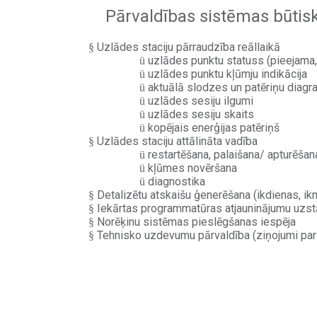
Pārvaldības sistēmas būtis
Uzlādes staciju pārraudzība reāllaikā
§
uzlādes punktu statuss (pieejama, 
ü
uzlādes punktu kļūmju indikācija
ü
aktuālā slodzes un patēriņu diag
ü
uzlādes sesiju ilgumi
ü
uzlādes sesiju skaits
ü
kopējais enerģijas patēriņš
ü
Uzlādes staciju attālināta vadība
§
restartēšana, palaišana/ apturēšan
ü
kļūmes novēršana
ü
diagnostika
ü
Detalizētu atskaišu ģenerēšana (ikdienas, ik
§
Iekārtas programmatūras atjauninājumu uzs
§
Norēķinu sistēmas pieslēgšanas iespēja
§
Tehnisko uzdevumu pārvaldība (ziņojumi par
§