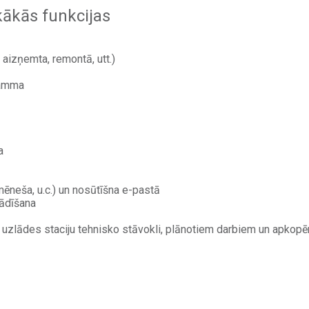
kākās funkcijas
aizņemta, remontā, utt.)
ramma
a
mēneša, u.c.) un nosūtīšna e-pastā
tādīšana
 uzlādes staciju tehnisko stāvokli, plānotiem darbiem un apkop