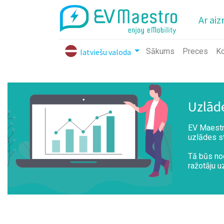
Ar aiz
Sākums
Preces
Ko
latviešu valoda
Uzlāde
EV Maestro
uzlādes st
Tā būs nod
ražotāju u