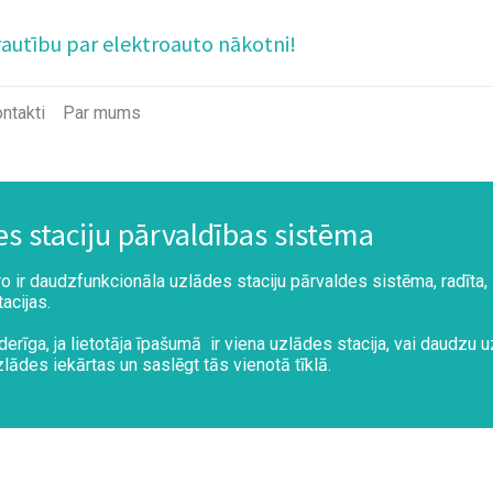
rautību par elektroauto nākotni!
ntakti
Par mums
s staciju pārvaldības sistēma
 ir daudzfunkcionāla uzlādes staciju pārvaldes sistēma, radīta, lai
acijas.
erīga, ja lietotāja īpašumā ir viena uzlādes stacija, vai daudzu u
zlādes iekārtas un saslēgt tās vienotā tīklā.