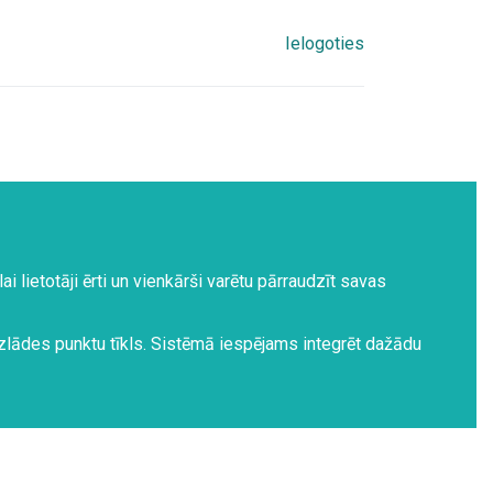
Ielogoties
 lietotāji ērti un vienkārši varētu pārraudzīt savas
zlādes punktu tīkls.
Sistēmā iespējams integrēt dažādu